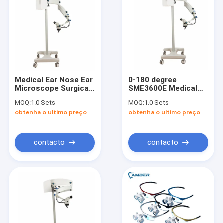
Medical Ear Nose Ear
0-180 degree
Microscope Surgical
SME3600E Medical
Operation
Equipment Binocular
MOQ:
1.0 Sets
MOQ:
1.0 Sets
Microscope
Led Microscope Ear
obtenha o ultimo preço
obtenha o ultimo preço
SME3600E
Nose Surgical
Operation
Microscope
contacto
contacto
Casa
produtos
Quem Somos