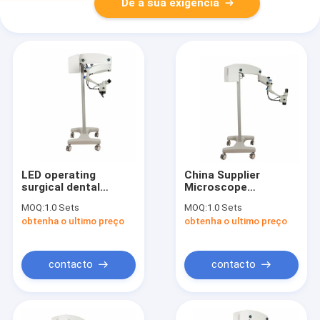
Dê a sua exigência
LED operating
China Supplier
surgical dental
Microscope
microscope for
Ophthalmic Surgical
MOQ:
1.0 Sets
MOQ:
1.0 Sets
otolino, dental,
Operation
obtenha o ultimo preço
obtenha o ultimo preço
ophthalmology
Microscope With Low
SME3600E
Price SME3600E
contacto
contacto