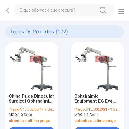
Todos Os Produtos
(172)
China Price Binocular
Ophthalmic
Surgical Ophthalmic
Equipment EG Eye
Dental Operation
Working Microscope.
Preço:
$15,500.00(1 - 9 Sets) $14,000.00(>=10 Sets)
Preço:
$15,500.00(1 - 9 Sets) $14,000.00(>=10 Sets)
Microscope EG. -
- 200L
MOQ:
1.0 Sets
MOQ:
1.0 Sets
200L
obtenha o ultimo preço
obtenha o ultimo preço