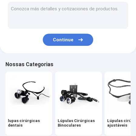
Microscópio Oftálmico Cirúrgico
Microscópio Cirúrgico Digital
Continue
Nossas Categorias
lupas cirúrgicas
Lúpulas Cirúrgicas
Lúpulas cirúrg
dentais
Binoculares
ajustáveis