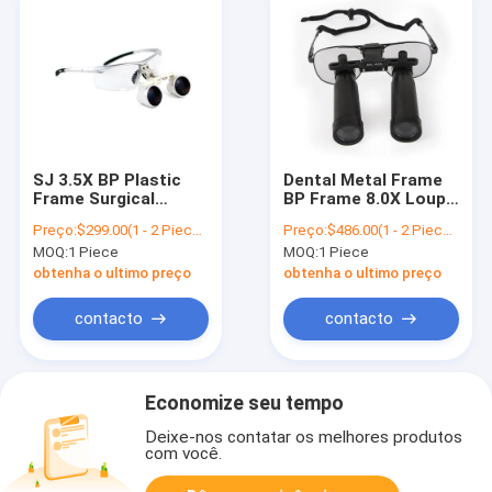
SJ 3.5X BP Plastic
Dental Metal Frame
Frame Surgical
BP Frame 8.0X Loupe
Loupes Dental
Loupes / Surgical
Preço:
$299.00(1 - 2 Pieces) $239.00(>=3 Pieces)
Preço:
$486.00(1 - 2 Pieces) $389.00(>=3 Pieces)
Loupes
Loupes
MOQ:
1 Piece
MOQ:
1 Piece
obtenha o ultimo preço
obtenha o ultimo preço
contacto
contacto
Economize seu tempo
Deixe-nos contatar os melhores produtos
com você.