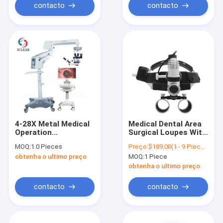
contacto
contacto
4-28X Metal Medical
Medical Dental Area
Operation
Surgical Loupes With
Ophthalmic Surgical
Led Light For
MOQ:
1.0 Pieces
Preço:
$189.00(1 - 9 Pieces) $169.00(10 - 19 Pieces) $149.00(>=20 Pieces)
Microscope for
Hospital ENT Use
obtenha o ultimo preço
MOQ:
1 Piece
Anterior and
Posterior Surgery
obtenha o ultimo preço
contacto
contacto